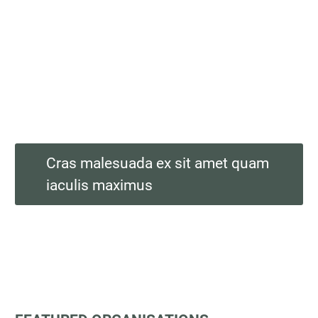
massa, pulvinar nec maximus eget, porta
sed nisi. Duis pellentesque eget risus at
facilisis. Duis in condimentum ipsum. Duis
in neque placerat, rutrum lorem ut, faucibus
nunc.
Cras malesuada ex sit amet quam
iaculis maximus