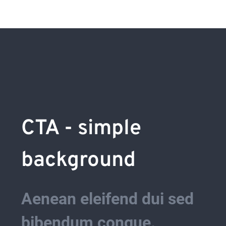
CTA - simple 
background
Aenean eleifend dui sed 
bibendum congue. 