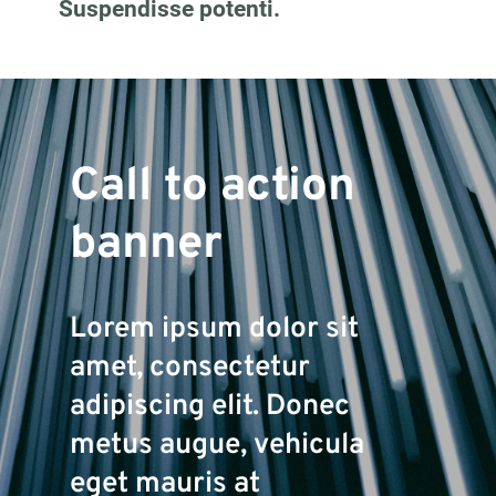
Suspendisse potenti.
Call to action
banner
Lorem ipsum dolor sit
amet, consectetur
adipiscing elit. Donec
metus augue, vehicula
eget mauris at