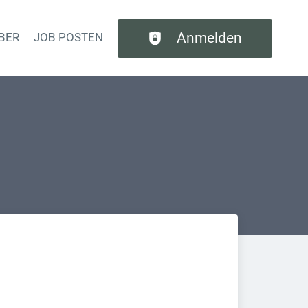
Anmelden
BER
JOB POSTEN
tion