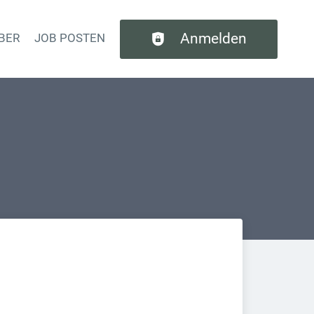
Anmelden
BER
JOB POSTEN
tion