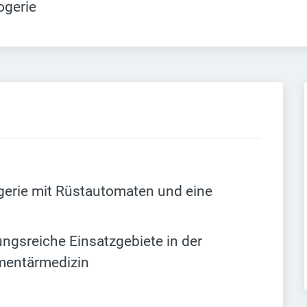
ogerie
erie mit Rüstautomaten und eine
gsreiche Einsatzgebiete in der
mentärmedizin
n