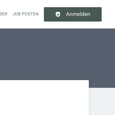
Anmelden
BER
JOB POSTEN
tion